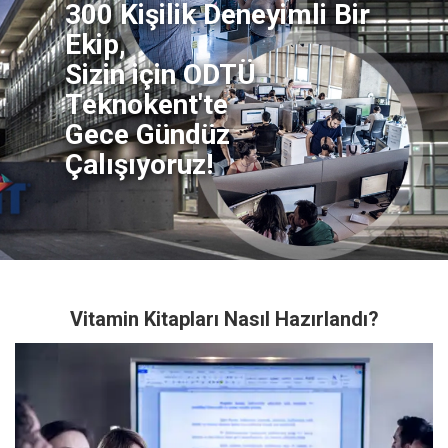
Biz,
300 Kişilik Deneyimli Bir
Ekip,
Sizin için ODTÜ
Teknokent'te
Gece Gündüz
Çalışıyoruz!