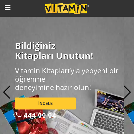
Bildiğiniz
Kitapları Unutun!
Vitamin Kitapları’yla yepyeni bir
öğrenme
deneyimine hazır olun!
İNCELE
phone
444 99 94