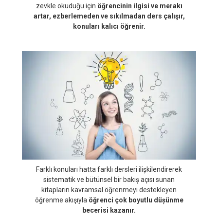
Vitamin Kitapları’nın eğitsel yaklaşımı öğrenciyi
“Ders çalışmak zorundayım!” hissinden uzaklaştırır.
Kitapları çok sevdiği bir dergi gibi merakla ve
zevkle okuduğu için
öğrencinin ilgisi ve merakı
artar, ezberlemeden ve sıkılmadan ders çalışır,
konuları kalıcı öğrenir.