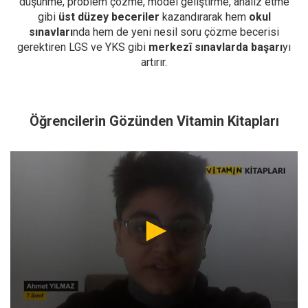
düşünme, problem çözme, model geliştirme, analiz etme
gibi
üst düzey beceriler
kazandırarak hem
okul
sınavları
nda hem de yeni nesil soru çözme becerisi
gerektiren LGS ve YKS gibi
merkezî sınavlarda başarı
yı
artırır.
Öğrencilerin Gözünden Vitamin Kitapları