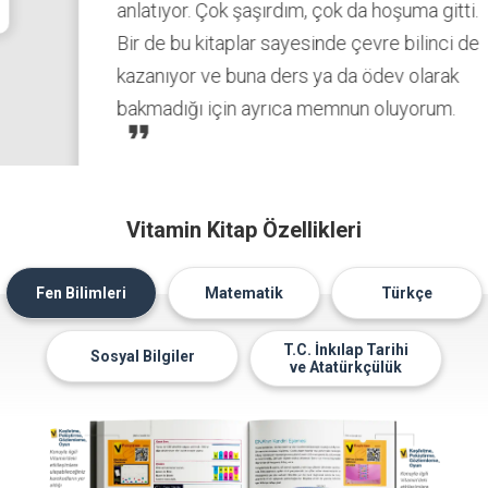
anlatıyor. Çok şaşırdım, çok da hoşuma gitti.
Bir de bu kitaplar sayesinde çevre bilinci de
kazanıyor ve buna ders ya da ödev olarak
bakmadığı için ayrıca memnun oluyorum.
format_quote
Fatma S.
7. Sınıf Velisi
Vitamin Kitap Özellikleri
Fen Bilimleri
Matematik
Türkçe