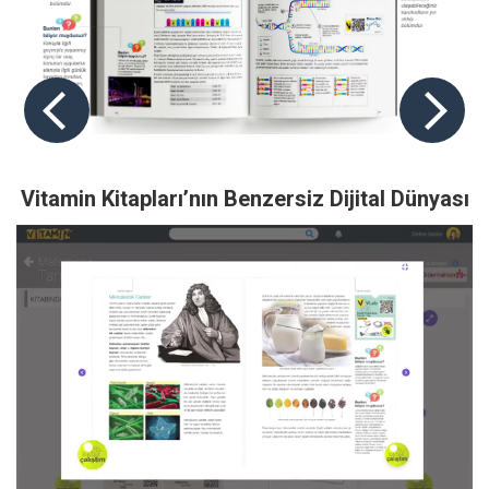
T.C. İnkılap Tarihi
Sosyal Bilgiler
ve Atatürkçülük
Vitamin Kitapları’nın Benzersiz Dijital Dünyası