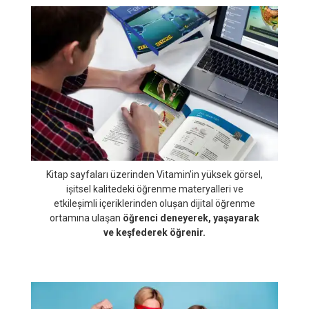
sürecini zenginleștiren güvenilir dıș bağlantılar,
dijital içerikler ve videolarla
öğrenci, dinamik bir
öğrenme ortamında yüksek motivasyonla ders
çalışır.
Kitap sayfaları üzerinden Vitamin’in yüksek görsel,
ișitsel kalitedeki öğrenme materyalleri ve
etkileșimli içeriklerinden olușan dijital öğrenme