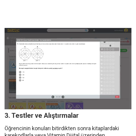
öğretmenlerin konu anlatımlarını dinleyebilir,
anlatımın uygun yerlerinde karşısına gelen soruları
çözerek konuyu pekiştirebilir, ardından soruların
çözümlerini öğretmenlerin anlatımlarından
dinleyebilir, video ve etkileşim gibi farklı dijital
içeriklere de ulaşarak konuyu kalıcı öğrenir.