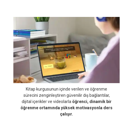
Farklı konuları hatta farklı dersleri ilișkilendirerek
sistematik ve bütünsel bir bakıș açısı sunan
kitapların kavramsal öğrenmeyi destekleyen
öğrenme akışıyla
öğrenci çok boyutlu düșünme
becerisi kazanır.
Kitap kurgusunun içinde verilen ve öğrenme