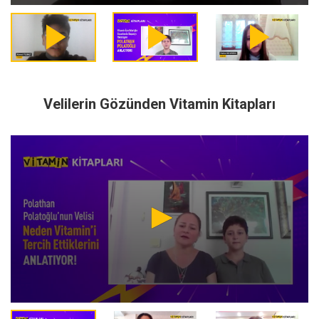
play_arrow
play_arrow
play_arrow
Velilerin Gözünden Vitamin Kitapları