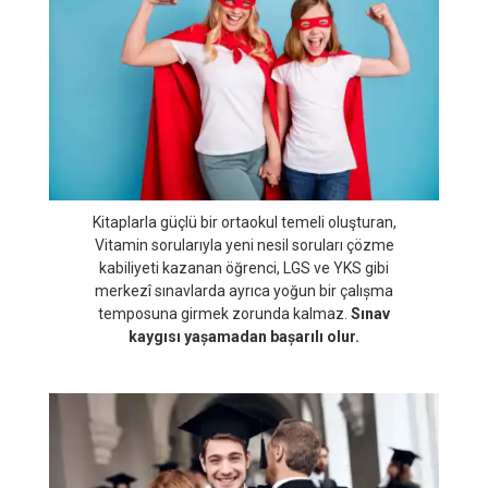
ortamına ulaşan
öğrenci deneyerek, yaşayarak
ve keşfederek öğrenir.
Kitaplarla güçlü bir ortaokul temeli oluşturan,
Vitamin sorularıyla yeni nesil soruları çözme
kabiliyeti kazanan öğrenci, LGS ve YKS gibi
merkezî sınavlarda ayrıca yoğun bir çalıșma
temposuna girmek zorunda kalmaz.
Sınav
kaygısı yașamadan bașarılı olur.