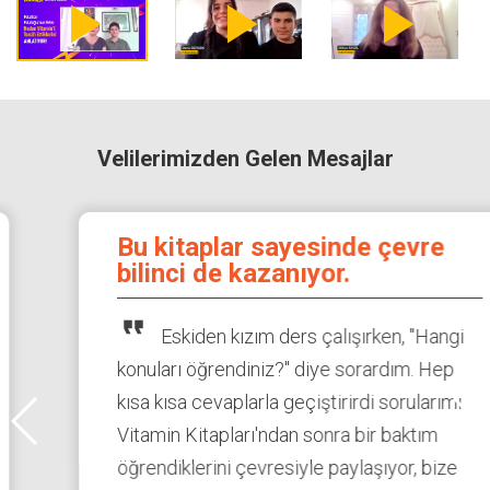
play_arrow
play_arrow
play_arrow
Velilerimizden Gelen Mesajlar
Bu kitaplar sayesinde çevre
bilinci de kazanıyor.
format_quote
Eskiden kızım ders çalışırken, "Hangi
konuları öğrendiniz?" diye sorardım. Hep
kısa kısa cevaplarla geçiştirirdi sorularımı.
Vitamin Kitapları'ndan sonra bir baktım
öğrendiklerini çevresiyle paylaşıyor, bize