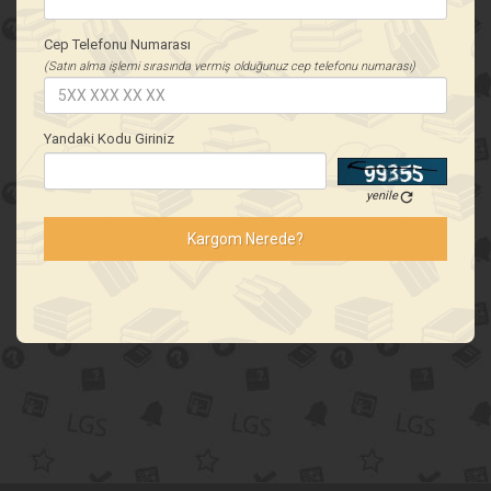
Cep Telefonu Numarası
(Satın alma işlemi sırasında vermiş olduğunuz cep telefonu numarası)
Yandaki Kodu Giriniz
yenile
refresh
Kargom Nerede?