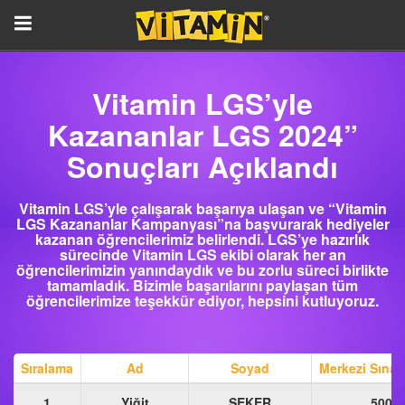
Vitamin LGS’yle
Kazananlar LGS 2024”
Sonuçları Açıklandı
Vitamin LGS’yle çalışarak başarıya ulaşan ve “Vitamin
LGS Kazananlar Kampanyası”na başvurarak hediyeler
kazanan öğrencilerimiz belirlendi. LGS’ye hazırlık
sürecinde Vitamin LGS ekibi olarak her an
öğrencilerimizin yanındaydık ve bu zorlu süreci birlikte
tamamladık. Bizimle başarılarını paylaşan tüm
öğrencilerimize teşekkür ediyor, hepsini kutluyoruz.
Sıralama
Ad
Soyad
Merkezi Sınav
1
Yiğit
ŞEKER
500