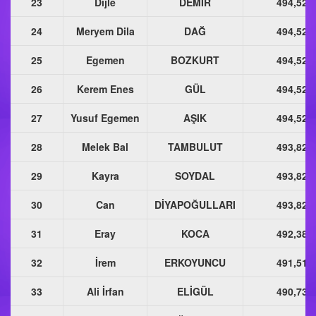
23
Dijle
DEMİR
494,523
24
Meryem Dila
DAĞ
494,523
25
Egemen
BOZKURT
494,523
26
Kerem Enes
GÜL
494,523
27
Yusuf Egemen
AŞIK
494,523
28
Melek Bal
TAMBULUT
493,823
29
Kayra
SOYDAL
493,823
30
Can
DİYAPOĞULLARI
493,823
31
Eray
KOCA
492,389
32
İrem
ERKOYUNCU
491,517
33
Ali İrfan
ELİGÜL
490,735