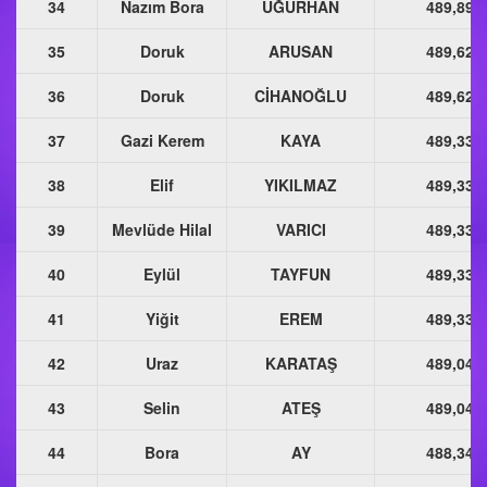
34
Nazım Bora
UĞURHAN
489,890
35
Doruk
ARUSAN
489,626
36
Doruk
CİHANOĞLU
489,626
37
Gazi Kerem
KAYA
489,336
38
Elif
YIKILMAZ
489,336
39
Mevlüde Hilal
VARICI
489,336
40
Eylül
TAYFUN
489,336
41
Yiğit
EREM
489,336
42
Uraz
KARATAŞ
489,046
43
Selin
ATEŞ
489,046
44
Bora
AY
488,346