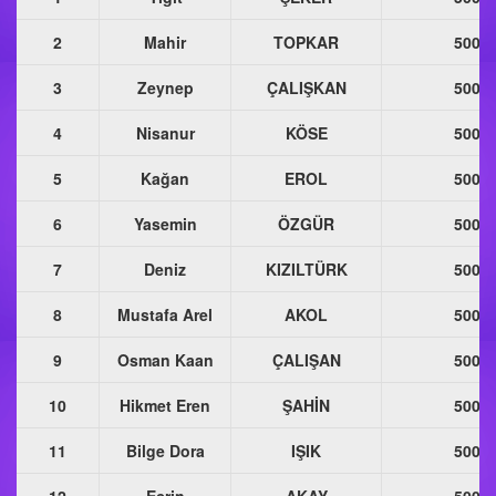
2
Mahir
TOPKAR
500
3
Zeynep
ÇALIŞKAN
500
4
Nisanur
KÖSE
500
5
Kağan
EROL
500
6
Yasemin
ÖZGÜR
500
7
Deniz
KIZILTÜRK
500
8
Mustafa Arel
AKOL
500
9
Osman Kaan
ÇALIŞAN
500
10
Hikmet Eren
ŞAHİN
500
11
Bilge Dora
IŞIK
500