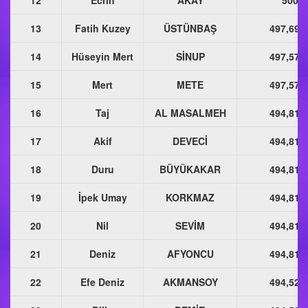
12
Ecrin
AKAY
500
13
Fatih Kuzey
ÜSTÜNBAŞ
497,694
14
Hüseyin Mert
SİNUP
497,575
15
Mert
METE
497,575
16
Taj
AL MASALMEH
494,813
17
Akif
DEVECİ
494,813
18
Duru
BÜYÜKAKAR
494,813
19
İpek Umay
KORKMAZ
494,813
20
Nil
SEVİM
494,813
21
Deniz
AFYONCU
494,813
22
Efe Deniz
AKMANSOY
494,523