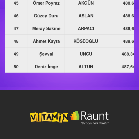
45
Ömer Poyraz
AKGÜN
488,637
46
Güzey Duru
ASLAN
488,637
47
Meray Sakine
ARPACI
488,637
48
Ahmet Kayra
KÖSEOĞLU
488,637
49
Şevval
UNCU
488,346
50
Deniz İmge
ALTUN
487,646